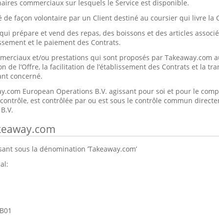
enaires commerciaux sur lesquels le Service est disponible.
 de façon volontaire par un Client destiné au coursier qui livre l
qui prépare et vend des repas, des boissons et des articles associés
issement et le paiement des Contrats.
mmerciaux et/ou prestations qui sont proposés par Takeaway.com a
on de l’Offre, la facilitation de l’établissement des Contrats et la t
nt concerné.
y.com European Operations B.V. agissant pour soi et pour le comp
contrôle, est contrôlée par ou est sous le contrôle commun direct
B.V.
akeaway.com
ant sous la dénomination ’Takeaway.com’
al:
1B01