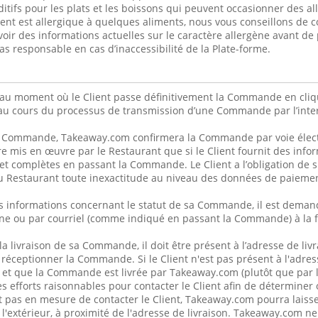
itifs pour les plats et les boissons qui peuvent occasionner des al
lient est allergique à quelques aliments, nous vous conseillons de 
voir des informations actuelles sur le caractère allergène avant 
s responsable en cas d’inaccessibilité de la Plate-forme.
u au moment où le Client passe définitivement la Commande en cliq
au cours du processus de transmission d’une Commande par l’inter
a Commande, Takeaway.com confirmera la Commande par voie élect
re mis en œuvre par le Restaurant que si le Client fournit des info
et complètes en passant la Commande. Le Client a l’obligation de
 Restaurant toute inexactitude au niveau des données de paiemen
s informations concernant le statut de sa Commande, il est demand
ne ou par courriel (comme indiqué en passant la Commande) à la f
 la livraison de sa Commande, il doit être présent à l’adresse de liv
 réceptionner la Commande. Si le Client n'est pas présent à l'adres
 et que la Commande est livrée par Takeaway.com (plutôt que par 
 efforts raisonnables pour contacter le Client afin de déterminer
t pas en mesure de contacter le Client, Takeaway.com pourra lais
 l'extérieur, à proximité de l'adresse de livraison. Takeaway.com n