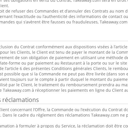
r ses obligations en vertu du Contrat, Takeaway.com sera en droit 
ient.
oit de refuser des Commandes et d’annuler des Contrats au nom du 
cernant l’exactitude ou l’authenticité des informations de contact 
andes qui s’avèrent être fausses ou frauduleuses, Takeaway.com p
usion du Contrat conformément aux dispositions visées à l’article
pour les Clients, le Client est tenu de payer le montant de la Co
ièrement de son obligation de paiement en utilisant une méthode d
Plate-forme ou par paiement au Restaurant à la porte ou sur le site 
de l’article 6 des présentes Conditions générales Clients, le rembou
st possible que si la Commande ne peut pas être livrée (dans son e
ent toujours sur le compte à partir duquel le montant du paiement
lisé par le Client, le traitement du remboursement prendra au ma
se Takeaway.com à réceptionner les paiements en ligne du Client 
s réclamations
lient concernant l’Offre, la Commande ou l’exécution du Contrat do
. Dans le cadre du règlement des réclamations Takeaway.com ne pe
clamation à formuler à propos du Service, la réclamation doit être