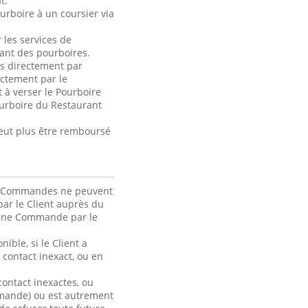
t.
urboire à un coursier via
 les services de
ant des pourboires.
és directement par
ctement par le
 à verser le Pourboire
ourboire du Restaurant
peut plus être remboursé
. Les Commandes ne peuvent
ar le Client auprès du
d’une Commande par le
ible, si le Client a
contact inexact, ou en
ontact inexactes, ou
ommande) ou est autrement