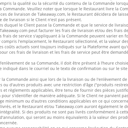
pris la qualité ou la sécurité du contenu de la Commande lorsque 
 la Commande. Veuillez noter que lorsque le Restaurant livre la C
rvices de livraison de Takeaway.com, le Restaurant décidera de lai
e de livraison si le Client n'est pas présent.
ès duquel le Client passe la Commande et que le service de livraiso
akeaway.com peut facturer les frais de livraison et/ou des frais de
les frais de service s'appliquant à la Commande peuvent varier en f
 compris l'emplacement, le Restaurant sélectionné, et la valeur de
 coûts actuels sont toujours indiqués sur la Plateforme avant qu'
r ces frais de livraison et les frais de service peut être demand
 l’enlèvement de sa Commande, il doit être présent à l’heure choisi
indiqué dans le courriel ou le texto de confirmation ou sur le site
la Commande ainsi que lors de la livraison ou de l'enlèvement 
s ou d'autres produits avec une restriction d'âge ("produits restreint
 et règlements applicables, être tenu de fournir des pièces justifi
our s'identifier de manière adéquate. Si le Client ne parvient pas 
âge minimum ou d'autres conditions applicables en ce qui concerne 
 livrés, et le Restaurant et/ou Takeaway.com auront également le dro
égralité. Si des produits ne sont pas livrés conformément à cette 
 d'annulation, qui seront au moins équivalents à la valeur des produ
oncernée.