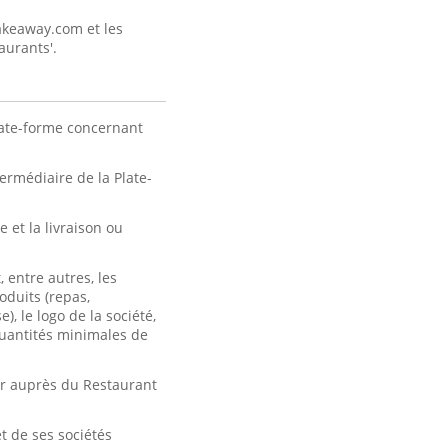
Takeaway.com et les
aurants'.
late-forme concernant
rmédiaire de la Plate-
et la livraison ou
 entre autres, les
oduits (repas,
, le logo de la société,
 quantités minimales de
er auprès du Restaurant
t de ses sociétés