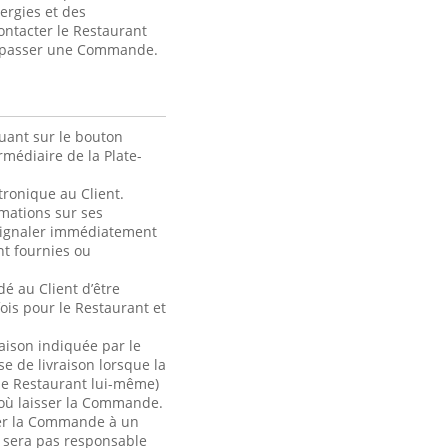
lergies et des
contacter le Restaurant
de passer une Commande.
uant sur le bouton
médiaire de la Plate-
ronique au Client.
rmations sur ses
 signaler immédiatement
t fournies ou
é au Client d’être
ois pour le Restaurant et
raison indiquée par le
se de livraison lorsque la
le Restaurant lui-même)
 où laisser la Commande.
ser la Commande à un
e sera pas responsable