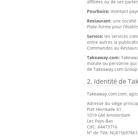
affiliées ou de ses part
Pourboire:
montant payé
Restaurant:
une société 
Plate-forme pour l’établ
Service:
les services co
entre autres la publicati
Commandes au Restaura
Takeaway.com:
Takeawa
morale ou personne qui 
de Takeaway.com Group 
2. Identité de T
Takeaway.com.com, agiss
Adresse du siège princip
Piet Heinkade 61
1019 GM Amsterdam
Les Pays-Bas
CdC: 64473716
N° de TVA: NL81569766