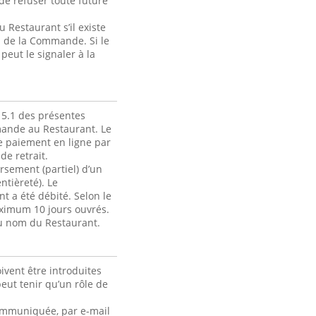
de refuser toute future
Restaurant s’il existe
ou de la Commande. Si le
eut le signaler à la
 5.1 des présentes
mmande au Restaurant. Le
e paiement en ligne par
de retrait.
rsement (partiel) d’un
ntièreté). Le
 a été débité. Selon le
ximum 10 jours ouvrés.
au nom du Restaurant.
ivent être introduites
ut tenir qu’un rôle de
 communiquée, par e-mail