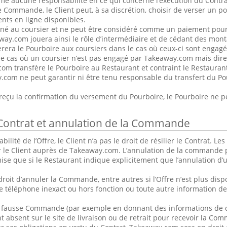
e aucune responsabilité en ce qui concerne l’exécution du Contra
 Commande, le Client peut, à sa discrétion, choisir de verser un po
nts en ligne disponibles.
iné au coursier et ne peut être considéré comme un paiement pour
ay.com jouera ainsi le rôle d’intermédiaire et de cédant des mont
era le Pourboire aux coursiers dans le cas où ceux-ci sont engag
e cas où un coursier n’est pas engagé par Takeaway.com mais dire
om transfère le Pourboire au Restaurant et contraint le Restaurant
.com ne peut garantir ni être tenu responsable du transfert du P
 reçu la confirmation du versement du Pourboire, le Pourboire ne 
u Contrat et annulation de la Commande
abilité de l’Offre, le Client n’a pas le droit de résilier le Contrat
r le Client auprès de Takeaway.com. L’annulation de la commande p
ise que si le Restaurant indique explicitement que l’annulation 
roit d’annuler la Commande, entre autres si l’Offre n’est plus dispon
téléphone inexact ou hors fonction ou toute autre information de 
ne fausse Commande (par exemple en donnant des informations de c
t absent sur le site de livraison ou de retrait pour recevoir la C