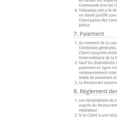
en défaut de respecte
Commande d’un tel Cl
Takeaway.com a le dr
un doute justifié con
Client passe des Comm
police.
7. Paiement
Au moment de la concl
Conditions générales 
Client s’acquitte ent
l’intermédiaire de la 
Sauf les dispositions 
paiement en ligne n’e
remboursement intervi
mode de paiement uti
Le Restaurant autori
8. Règlement de
Les réclamations du C
auprès du Restaurant
médiateur.
Si le Client a une ré