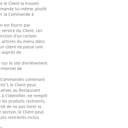
le Client la trouve)
ommande lui-même, plutôt
sser la Commande à
n est fourni par
 service du Client. Les
onction d'un certain
s articles du menu dans
un client ne passe une
é auprès de
e sur le site d’enlèvement
 Internet de
de Commandes contenant
s"), le Client peut,
catives au Restaurant
à s'identifier, ne remplit
les produits restreints,
it de ne pas livrer la
section, le Client peut
its restreints inclus