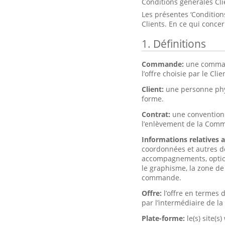
Conditions générales Cli
Les présentes ‘Conditions
Clients. En ce qui conce
1. Définitions
Commande:
une command
l’offre choisie par le Clie
Client:
une personne phy
forme.
Contrat:
une convention 
l’enlèvement de la Com
Informations relatives 
coordonnées et autres do
accompagnements, options 
le graphisme, la zone de 
commande.
Offre:
l’offre en termes
par l’intermédiaire de la
Plate-forme:
le(s) site(