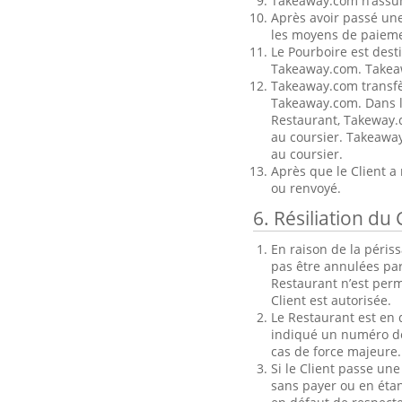
Takeaway.com n’assum
Après avoir passé une
les moyens de paieme
Le Pourboire est dest
Takeaway.com. Takeaw
Takeaway.com transfèr
Takeaway.com. Dans l
Restaurant, Takeway.c
au coursier. Takeaway
au coursier.
Après que le Client a
ou renvoyé.
6. Résiliation d
En raison de la périss
pas être annulées pa
Restaurant n’est perm
Client est autorisée.
Le Restaurant est en d
indiqué un numéro de 
cas de force majeure.
Si le Client passe u
sans payer ou en étan