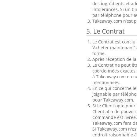
des ingrédients et add
intolérances. Si un C
par téléphone pour a
Takeaway.com n’est pa
5. Le Contrat
Le Contrat est concl
‘Acheter maintenant’ 
forme.
Après réception de l
Le Contrat ne peut êt
coordonnées exactes 
à Takeaway.com ou au
mentionnées.
En ce qui concerne le
joignable par télépho
pour Takeaway.com.
Si le Client opte pour
Client afin de pouvoir
Commande est livrée,
Takeaway.com fera des
Si Takeaway.com n'es
endroit raisonnable à